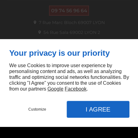
09 74 56 96 64
7 Rue Marc Bloch
69007
LYON
54 Rue Sala
69002
LYON 2
SUIVEZ-NOUS
Your privacy is our priority
We use Cookies to improve user experience by
HEURES D'OUVERTURE LYON 7
personalising content and ads, as well as analyzing
traffic and optimizing social networks functionalities. By
clicking "I Agree" you consent to the use of Cookies
Lun - Ven
7h30 - 12h30 / 14h - 19h
from our partners
Google
Facebook
.
Sam
8h30 - 12h30
Dim
Fermé
I AGREE
Customize
CONTACT
HEURES D'OUVERTURE LYON 2
MENU
APPEL
PLAN
Lun/Mar/Jeu/Ven
8h - 12h30 / 14h - 18h
Accueil