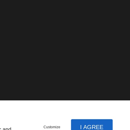
I AGREE
Customize
c and