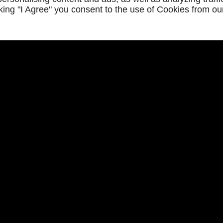
icking "I Agree" you consent to the use of Cookies from ou
 votre référence en
UVERTURE LYON
HEURES D'OUVERTURE LYON
2
- 12h30 / 14h - 19h
Lun/Mar/Jeu/Ven
8h - 12h30 / 14h -
18h
h30
Mer
8h - 12h30
Sam
8h30 - 12h30