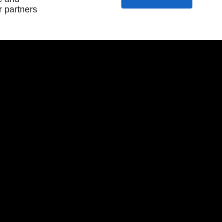
r partners
À PROPOS
SUIVEZ-NOUS
Accueil
Mentions légales
Contactez-nous
Plan du site