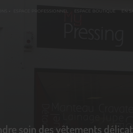
ONS
ESPACE PROFESSIONNEL
ESPACE BOUTIQUE
EN S
re soin des vêtements délicats