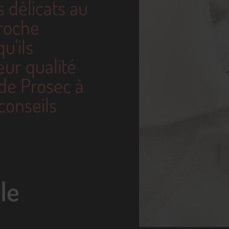
 délicats au
proche
u'ils
eur qualité
 de Prosec à
conseils
le