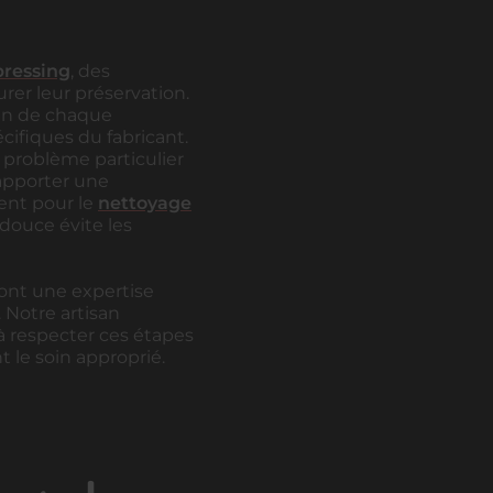
pressing
, des
rer leur préservation.
ien de chaque
ifiques du fabricant.
 problème particulier
apporter une
ent pour le
nettoyage
 douce évite les
 ont une expertise
 Notre artisan
à respecter ces étapes
 le soin approprié.